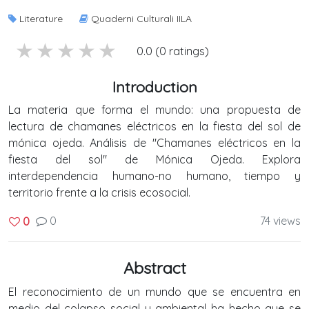
Literature
Quaderni Culturali IILA
5 stars
4 stars
3 stars
2 stars
1 stars
0.0 (0 ratings)
Introduction
La materia que forma el mundo: una propuesta de
lectura de chamanes eléctricos en la fiesta del sol de
mónica ojeda. Análisis de "Chamanes eléctricos en la
fiesta del sol" de Mónica Ojeda. Explora
interdependencia humano-no humano, tiempo y
territorio frente a la crisis ecosocial.
0
74 views
0
Abstract
El reconocimiento de un mundo que se encuentra en
medio del colapso social y ambiental ha hecho que se