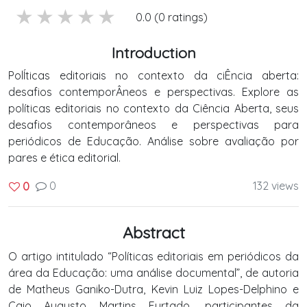
5 stars
4 stars
3 stars
2 stars
1 stars
0.0 (0 ratings)
Introduction
PolÍticas editoriais no contexto da ciÊncia aberta:
desafios contemporÂneos e perspectivas. Explore as
políticas editoriais no contexto da Ciência Aberta, seus
desafios contemporâneos e perspectivas para
periódicos de Educação. Análise sobre avaliação por
pares e ética editorial.
0
132 views
0
Abstract
O artigo intitulado “Políticas editoriais em periódicos da
área da Educação: uma análise documental”, de autoria
de Matheus Ganiko-Dutra, Kevin Luiz Lopes-Delphino e
Caio Augusto Martins Furtado, participantes da