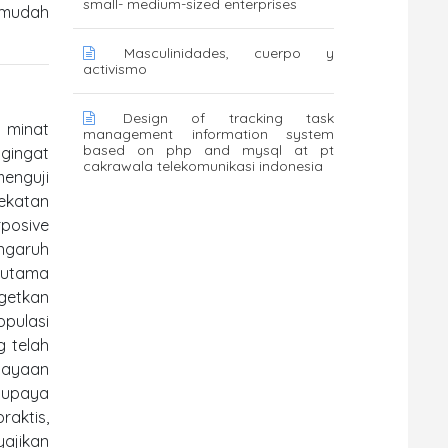
small- medium-sized enterprises
n mudah
Masculinidades, cuerpo y
activismo
Design of tracking task
p minat
management information system
based on php and mysql at pt
gingat
cakrawala telekomunikasi indonesia
menguji
ekatan
rposive
engaruh
 utama
getkan
opulasi
g telah
rcayaan
 upaya
raktis,
yajikan