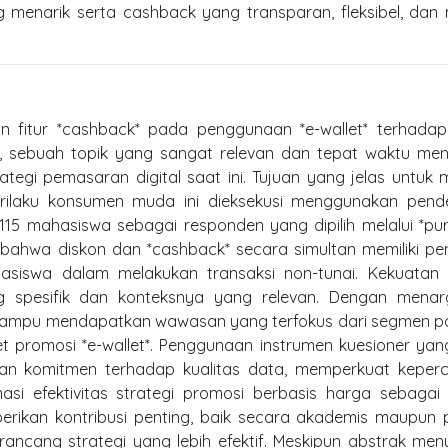
g menarik serta cashback yang transparan, fleksibel, da
dan fitur *cashback* pada penggunaan *e-wallet* terhada
a, sebuah topik yang sangat relevan dan tepat waktu men
ategi pemasaran digital saat ini. Tujuan yang jelas untuk 
ilaku konsumen muda ini dieksekusi menggunakan pend
 115 mahasiswa sebagai responden yang dipilih melalui *pu
asi bahwa diskon dan *cashback* secara simultan memiliki p
ahasiswa dalam melakukan transaksi non-tunai. Kekuatan
ang spesifik dan konteksnya yang relevan. Dengan menar
i mampu mendapatkan wawasan yang terfokus dari segmen p
et promosi *e-wallet*. Penggunaan instrumen kuesioner yan
jukkan komitmen terhadap kualitas data, memperkuat kepe
si efektivitas strategi promosi berbasis harga sebagai
rikan kontribusi penting, baik secara akademis maupun p
ancang strategi yang lebih efektif. Meskipun abstrak men