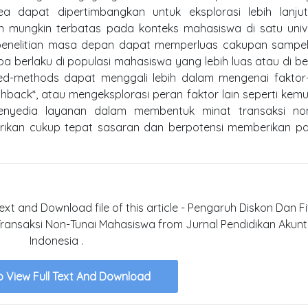
ea dapat dipertimbangkan untuk eksplorasi lebih lanju
 mungkin terbatas pada konteks mahasiswa di satu unive
; penelitian masa depan dapat memperluas cakupan sampel
a berlaku di populasi mahasiswa yang lebih luas atau di b
 mixed-methods dapat menggali lebih dalam mengenai faktor
cashback*, atau mengeksplorasi peran faktor lain seperti ke
enyedia layanan dalam membentuk minat transaksi non
erikan cukup tepat sasaran dan berpotensi memberikan p
text and Download file of this article - Pengaruh Diskon Dan Fi
ransaksi Non-Tunai Mahasiswa from Jurnal Pendidikan Akunt
Indonesia .
o View Full Text And Download