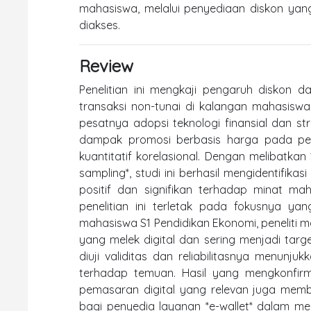
mahasiswa, melalui penyediaan diskon yan
diakses.
Review
Penelitian ini mengkaji pengaruh diskon 
transaksi non-tunai di kalangan mahasisw
pesatnya adopsi teknologi finansial dan str
dampak promosi berbasis harga pada per
kuantitatif korelasional. Dengan melibatkan
sampling*, studi ini berhasil mengidentifik
positif dan signifikan terhadap minat m
penelitian ini terletak pada fokusnya y
mahasiswa S1 Pendidikan Ekonomi, penelit
yang melek digital dan sering menjadi targ
diuji validitas dan reliabilitasnya menun
terhadap temuan. Hasil yang mengkonfirma
pemasaran digital yang relevan juga membe
bagi penyedia layanan *e-wallet* dalam mer