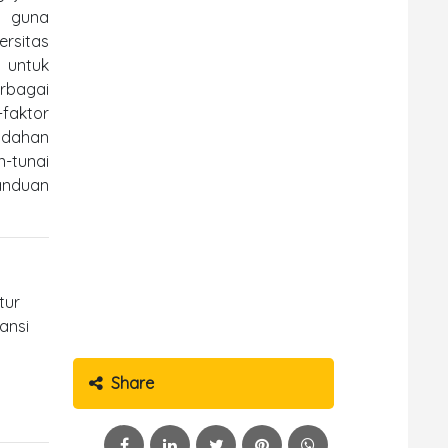
t guna
rsitas
 untuk
erbagai
-faktor
mudahan
-tunai
anduan
tur
ansi
Share