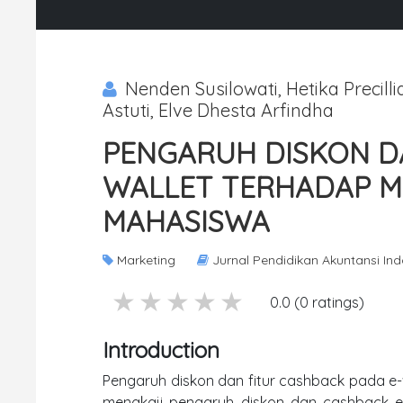
Nenden Susilowati, Hetika Precill
Astuti, Elve Dhesta Arfindha
PENGARUH DISKON D
WALLET TERHADAP M
MAHASISWA
Marketing
Jurnal Pendidikan Akuntansi In
5 stars
4 stars
3 stars
2 stars
1 stars
0.0 (0 ratings)
Introduction
Pengaruh diskon dan fitur cashback pada e-w
mengkaji pengaruh diskon dan cashback e-