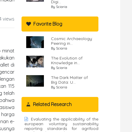
Digi...
By Sciaria
4 views
Favorite Blog
Cosmic Archaeology:
Peering in...
By Sciaria
p minat
lakukan
The Evolution of
Knowledge in...
llet di
By Sciaria
gencar
The Dark Matter of
 dengan
Big Data: U...
kan 115
By Sciaria
g telah
n bahwa
Related Research
hasiswa
 harga
Evaluating the applicability of the
anan e-
european voluntary sustainability
ususnya
reporting standards for agrifood