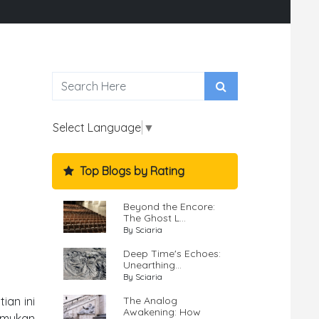
Select Language
▼
Top Blogs by Rating
Beyond the Encore:
The Ghost L...
By Sciaria
Deep Time's Echoes:
Unearthing...
By Sciaria
The Analog
ian ini
Awakening: How
emukan