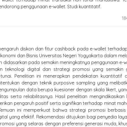
ndorong penggunaan e-wallet. Studi kuantitatif.
18
ji pengaruh diskon dan fitur cashback pada e-wallet terhada
konomi dan Bisnis Universitas Negeri Yogyakarta dalam me
tian didasarkan pada semakin meningkatnya penggunaan e-wa
 teknologi digital dan strategi promosi yang semakin 
tunai. Penelitian ini menerapkan pendekatan kuantitatif
 ditentukan dengan teknik purposive sampling yang melibat
ngumpulan data berupa kuesioner dengan skala likert, yan
itas serta reliabilitasnya. Hasil penelitian mengindikasika
ikan pengaruh positif serta signifikan terhadap minat ma
Temuan ini memperkuat bahwa strategi promosi berbasis
tal yang efektif. Rekomendasi ditujukan bagi penyedia lay
promosi yang selaras dengan preferensi generasi muda, kh