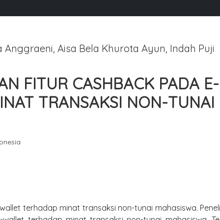
ia Anggraeni, Aisa Bela Khurota Ayun, Indah Puji
AN FITUR CASHBACK PADA E-
INAT TRANSAKSI NON-TUNAI
donesia
allet terhadap minat transaksi non-tunai mahasiswa. Penelit
wallet terhadap minat transaksi non-tunai mahasiswa. T