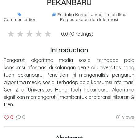
PEKANBARU
Pustaka Karya : Jurnal Ilmiah Ilmu
Communication
Perpustakaan dan Informasi
5 stars
4 stars
3 stars
2 stars
1 stars
0.0 (0 ratings)
Introduction
Pengaruh algoritma media sosial terhadap pola
konsumsi informasi di kalangan gen z di universitas hang
tuah pekanbaru. Penelitian ini menganalisis pengaruh
algoritma media sosial terhadap pola konsumsi informasi
Gen Z di Universitas Hang Tuah Pekanbaru. Algoritma
signifikan memengaruhi, membentuk preferensi hiburan &
tren.
0
81 views
0