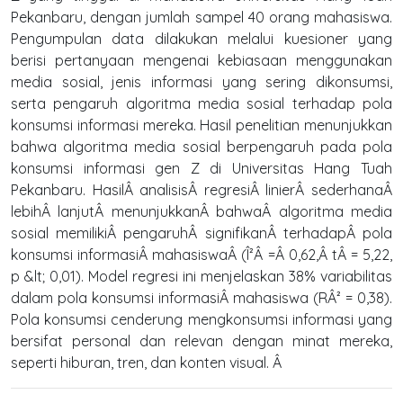
Pekanbaru, dengan jumlah sampel 40 orang mahasiswa.
Pengumpulan data dilakukan melalui kuesioner yang
berisi pertanyaan mengenai kebiasaan menggunakan
media sosial, jenis informasi yang sering dikonsumsi,
serta pengaruh algoritma media sosial terhadap pola
konsumsi informasi mereka. Hasil penelitian menunjukkan
bahwa algoritma media sosial berpengaruh pada pola
konsumsi informasi gen Z di Universitas Hang Tuah
Pekanbaru. HasilÂ analisisÂ regresiÂ linierÂ sederhanaÂ
lebihÂ lanjutÂ menunjukkanÂ bahwaÂ algoritma media
sosial memilikiÂ pengaruhÂ signifikanÂ terhadapÂ pola
konsumsi informasiÂ mahasiswaÂ (Î²Â =Â 0,62,Â tÂ = 5,22,
p &lt; 0,01). Model regresi ini menjelaskan 38% variabilitas
dalam pola konsumsi informasiÂ mahasiswa (RÂ² = 0,38).
Pola konsumsi cenderung mengkonsumsi informasi yang
bersifat personal dan relevan dengan minat mereka,
seperti hiburan, tren, dan konten visual. Â