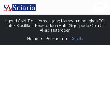
Hybrid CNN-Transformer yang Mempertimbangkan ROI
untuk Klasifikasi Keberadaan Batu Ginjal pada Citra CT
Aksial Heterogen
Home
Research
Details