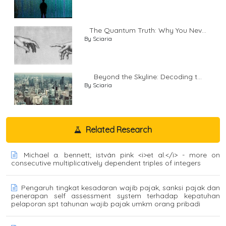
The Quantum Truth: Why You Nev...
By Sciaria
Beyond the Skyline: Decoding t...
By Sciaria
Related Research
Michael a. bennett; istván pink <i>et al.</i> - more on
consecutive multiplicatively dependent triples of integers
Pengaruh tingkat kesadaran wajib pajak, sanksi pajak dan
penerapan self assessment system terhadap kepatuhan
pelaporan spt tahunan wajib pajak umkm orang pribadi