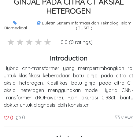
GINJAL PADA CITRA CT AKSIAL
HETEROGEN
Buletin Sistem Informasi dan Teknologi Islam
Biomedical
(BUSITI)
5 stars
4 stars
3 stars
2 stars
1 stars
0.0 (0 ratings)
Introduction
Hybrid cnn-transformer yang mempertimbangkan roi
untuk klasifikasi keberadaan batu ginjal pada citra ct
aksial heterogen. Klasifikasi batu ginjal pada citra CT
aksial heterogen menggunakan model Hybrid CNN-
Transformer (ROI-aware). Raih akurasi 0.9861, bantu
dokter untuk diagnosis lebih konsisten.
0
53 views
0