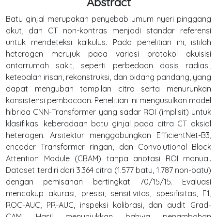
Abstract
Batu ginjal merupakan penyebab umum nyeri pinggang
akut, dan CT non-kontras menjadi standar referensi
untuk mendeteksi kalkulus. Pada penelitian ini, istilah
heterogen merujuk pada variasi protokol akuisisi
antarrumah sakit, seperti perbedaan dosis radiasi,
ketebalan irisan, rekonstruksi, dan bidang pandang, yang
dapat mengubah tampilan citra serta menurunkan
konsistensi pembacaan. Penelitian ini mengusulkan model
hibrida CNN-Transformer yang sadar ROI (implisit) untuk
klasifikasi keberadaan batu ginjal pada citra CT aksial
heterogen. Arsitektur menggabungkan EfficientNet-B3,
encoder Transformer ringan, dan Convolutional Block
Attention Module (CBAM) tanpa anotasi ROI manual.
Dataset terdiri dari 3.364 citra (1.577 batu, 1.787 non-batu)
dengan pemisahan bertingkat 70/15/15. Evaluasi
mencakup akurasi, presisi, sensitivitas, spesifisitas, F1,
ROC-AUC, PR-AUC, inspeksi kalibrasi, dan audit Grad-
CAM. Hasil menunjukkan bahwa penambahan