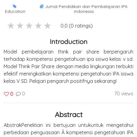
Jurnal Pendidikan dan Pembelajaran IPA
Education
Indonesia
5 stars
4 stars
3 stars
2 stars
1 stars
0.0 (0 ratings)
Introduction
Model pembelajaran think pair share berpengaruh
terhadap kompetensi pengetahuan ipa siswa kelas v sd.
Model Think Pair Share dengan media lingkungan terbukti
efektif meningkatkan kompetensi pengetahuan IPA siswa
kelas V SD. Pelajari pengaruh positifnya sekarang!
0
70 views
0
Abstract
AbstrakPenelitian ini bertujuan untukuntuk mengetahui
perbedaan penguasaan Â kompetensi pengetahuan IPA