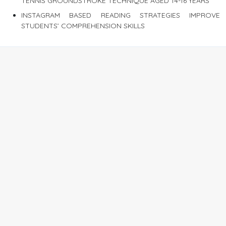
TENNIS GROUNDSTROKE TECHNIQUE AGED 14-16 YEARS
INSTAGRAM BASED READING STRATEGIES IMPROVE
STUDENTS’ COMPREHENSION SKILLS