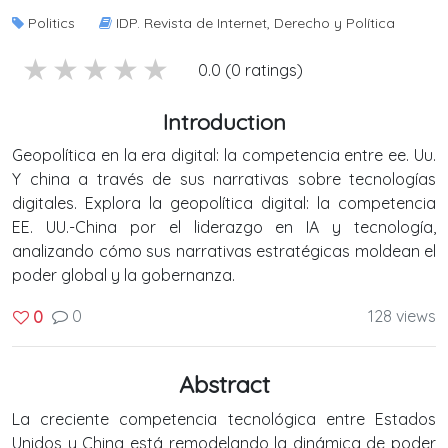
Politics
IDP. Revista de Internet, Derecho y Política
5 stars
4 stars
3 stars
2 stars
1 stars
0.0 (0 ratings)
Introduction
Geopolítica en la era digital: la competencia entre ee. Uu.
Y china a través de sus narrativas sobre tecnologías
digitales. Explora la geopolítica digital: la competencia
EE. UU.-China por el liderazgo en IA y tecnología,
analizando cómo sus narrativas estratégicas moldean el
poder global y la gobernanza.
0
128 views
0
Abstract
La creciente competencia tecnológica entre Estados
Unidos y China está remodelando la dinámica de poder