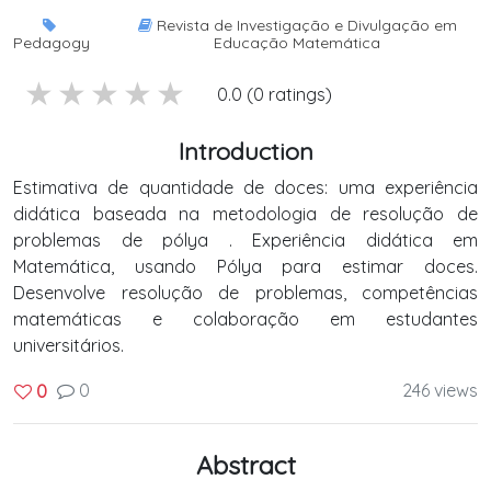
Revista de Investigação e Divulgação em
Pedagogy
Educação Matemática
5 stars
4 stars
3 stars
2 stars
1 stars
0.0 (0 ratings)
Introduction
Estimativa de quantidade de doces: uma experiência
didática baseada na metodologia de resolução de
problemas de pólya . Experiência didática em
Matemática, usando Pólya para estimar doces.
Desenvolve resolução de problemas, competências
matemáticas e colaboração em estudantes
universitários.
0
246 views
0
Abstract