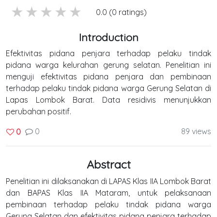
5 stars
4 stars
3 stars
2 stars
1 stars
0.0 (0 ratings)
Introduction
Efektivitas pidana penjara terhadap pelaku tindak
pidana warga kelurahan gerung selatan. Penelitian ini
menguji efektivitas pidana penjara dan pembinaan
terhadap pelaku tindak pidana warga Gerung Selatan di
Lapas Lombok Barat. Data residivis menunjukkan
perubahan positif.
0
89 views
0
Abstract
Penelitian ini dilaksanakan di LAPAS Klas IIA Lombok Barat
dan BAPAS Klas IIA Mataram, untuk pelaksanaan
pembinaan terhadap pelaku tindak pidana warga
Gerung Selatan dan efektivitas pidana penjara terhadap