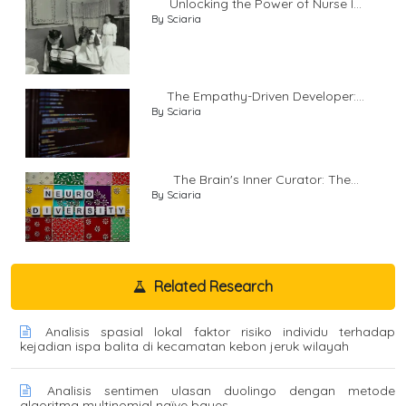
Unlocking the Power of Nurse I...
By Sciaria
The Empathy-Driven Developer:...
By Sciaria
The Brain's Inner Curator: The...
By Sciaria
Related Research
Analisis spasial lokal faktor risiko individu terhadap
kejadian ispa balita di kecamatan kebon jeruk wilayah
Analisis sentimen ulasan duolingo dengan metode
algoritma multinomial naïve bayes