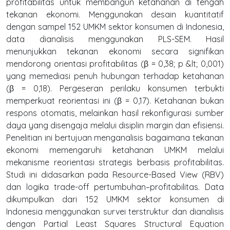
profitabilitas untuk membangun ketahanan di tengah
tekanan ekonomi. Menggunakan desain kuantitatif
dengan sampel 152 UMKM sektor konsumen di Indonesia,
data dianalisis menggunakan PLS-SEM. Hasil
menunjukkan tekanan ekonomi secara signifikan
mendorong orientasi profitabilitas (β = 0,38; p &lt; 0,001)
yang memediasi penuh hubungan terhadap ketahanan
(β = 0,18). Pergeseran perilaku konsumen terbukti
memperkuat reorientasi ini (β = 0,17). Ketahanan bukan
respons otomatis, melainkan hasil rekonfigurasi sumber
daya yang disengaja melalui disiplin margin dan efisiensi.
Penelitian ini bertujuan menganalisis bagaimana tekanan
ekonomi memengaruhi ketahanan UMKM melalui
mekanisme reorientasi strategis berbasis profitabilitas.
Studi ini didasarkan pada Resource-Based View (RBV)
dan logika trade-off pertumbuhan–profitabilitas. Data
dikumpulkan dari 152 UMKM sektor konsumen di
Indonesia menggunakan survei terstruktur dan dianalisis
dengan Partial Least Squares Structural Equation