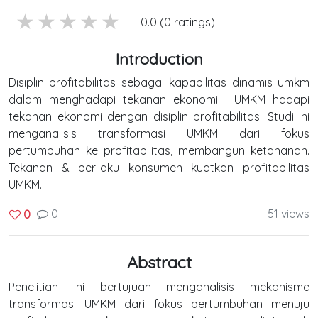
5 stars
4 stars
3 stars
2 stars
1 stars
0.0 (0 ratings)
Introduction
Disiplin profitabilitas sebagai kapabilitas dinamis umkm
dalam menghadapi tekanan ekonomi . UMKM hadapi
tekanan ekonomi dengan disiplin profitabilitas. Studi ini
menganalisis transformasi UMKM dari fokus
pertumbuhan ke profitabilitas, membangun ketahanan.
Tekanan & perilaku konsumen kuatkan profitabilitas
UMKM.
0
51 views
0
Abstract
Penelitian ini bertujuan menganalisis mekanisme
transformasi UMKM dari fokus pertumbuhan menuju