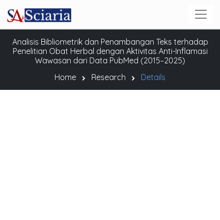
Analisis Bibliometrik dan Penambangan Teks terhadap
Penelitian Obat Herbal dengan Aktivitas Anti-Inflamasi
Wawasan dari Data PubMed (2015–2025)
Home
Research
Details