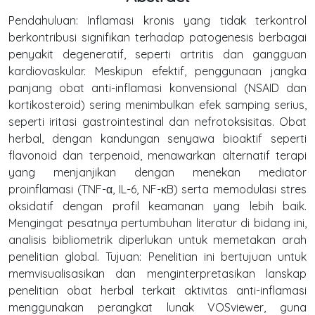
Pendahuluan: Inflamasi kronis yang tidak terkontrol
berkontribusi signifikan terhadap patogenesis berbagai
penyakit degeneratif, seperti artritis dan gangguan
kardiovaskular. Meskipun efektif, penggunaan jangka
panjang obat anti-inflamasi konvensional (NSAID dan
kortikosteroid) sering menimbulkan efek samping serius,
seperti iritasi gastrointestinal dan nefrotoksisitas. Obat
herbal, dengan kandungan senyawa bioaktif seperti
flavonoid dan terpenoid, menawarkan alternatif terapi
yang menjanjikan dengan menekan mediator
proinflamasi (TNF-α, IL-6, NF-κB) serta memodulasi stres
oksidatif dengan profil keamanan yang lebih baik.
Mengingat pesatnya pertumbuhan literatur di bidang ini,
analisis bibliometrik diperlukan untuk memetakan arah
penelitian global. Tujuan: Penelitian ini bertujuan untuk
memvisualisasikan dan menginterpretasikan lanskap
penelitian obat herbal terkait aktivitas anti-inflamasi
menggunakan perangkat lunak VOSviewer, guna