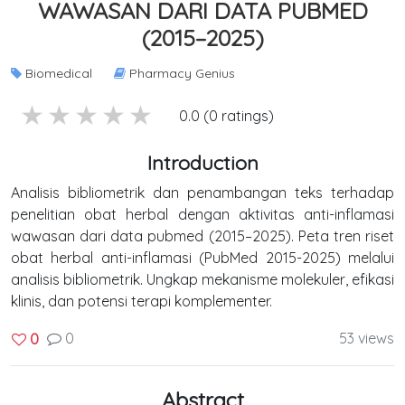
WAWASAN DARI DATA PUBMED
(2015–2025)
Biomedical
Pharmacy Genius
5 stars
4 stars
3 stars
2 stars
1 stars
0.0 (0 ratings)
Introduction
Analisis bibliometrik dan penambangan teks terhadap
penelitian obat herbal dengan aktivitas anti-inflamasi
wawasan dari data pubmed (2015–2025). Peta tren riset
obat herbal anti-inflamasi (PubMed 2015-2025) melalui
analisis bibliometrik. Ungkap mekanisme molekuler, efikasi
klinis, dan potensi terapi komplementer.
0
53 views
0
Abstract