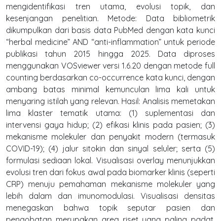
mengidentifikasi tren utama, evolusi topik, dan
kesenjangan penelitian. Metode: Data bibliometrik
dikumpulkan dari basis data PubMed dengan kata kunci
“herbal medicine” AND “anti-inflammation” untuk periode
publikasi tahun 2015 hingga 2025. Data diproses
menggunakan VOSviewer versi 1.6.20 dengan metode full
counting berdasarkan co-occurrence kata kunci, dengan
ambang batas minimal kemunculan lima kali untuk
menyaring istilah yang relevan. Hasil: Analisis memetakan
lima klaster tematik utama: (1) suplementasi dan
intervensi gaya hidup; (2) efikasi klinis pada pasien; (3)
mekanisme molekuler dan penyakit modern (termasuk
COVID-19); (4) jalur sitokin dan sinyal seluler; serta (5)
formulasi sediaan lokal. Visualisasi overlay menunjukkan
evolusi tren dari fokus awal pada biomarker klinis (seperti
CRP) menuju pemahaman mekanisme molekuler yang
lebih dalam dan imunomodulasi. Visualisasi densitas
menegaskan bahwa topik seputar pasien dan
pengobatan merupakan area riset yang paling padat.