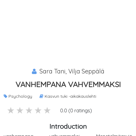
Sara Tani, Vilja Seppälä
VANHEMPANA VAHVEMMAKSI
Psychology
Kasvun tuki -aikakauslehti
5 stars
4 stars
3 stars
2 stars
1 stars
0.0 (0 ratings)
Introduction