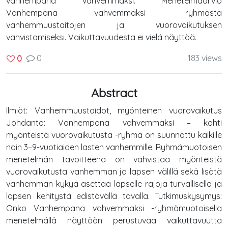
vanhempana vahvemmaksi. Menetelmäarvio
Vanhempana vahvemmaksi -ryhmästä
vanhemmuustaitojen ja vuorovaikutuksen
vahvistamiseksi. Vaikuttavuudesta ei vielä näyttöä.
0
183 views
0
Abstract
Ilmiöt: Vanhemmuustaidot, myönteinen vuorovaikutus
Johdanto: Vanhempana vahvemmaksi – kohti
myönteistä vuorovaikutusta -ryhmä on suunnattu kaikille
noin 3–9-vuotiaiden lasten vanhemmille. Ryhmämuotoisen
menetelmän tavoitteena on vahvistaa myönteistä
vuorovaikutusta vanhemman ja lapsen välillä sekä lisätä
vanhemman kykyä asettaa lapselle rajoja turvallisella ja
lapsen kehitystä edistävällä tavalla. Tutkimuskysymys:
Onko Vanhempana vahvemmaksi -ryhmämuotoisella
menetelmällä näyttöön perustuvaa vaikuttavuutta