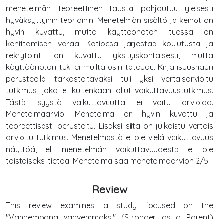
menetelmän teoreettinen tausta pohjautuu yleisesti
hyväksyttyihin teorioihin. Menetelmän sisältö ja keinot on
hyvin kuvattu, mutta käyttöönoton tuessa on
kehittämisen varaa. Kotipesä järjestää koulutusta ja
rekrytointi on kuvattu yksityiskohtaisesti, mutta
käyttöönoton tuki ei muilta osin toteudu. Kirjallisuushaun
perusteella tarkasteltavaksi tuli yksi vertaisarvioitu
tutkimus, joka ei kuitenkaan ollut vaikuttavuustutkimus.
Tästä syystä vaikuttavuutta ei voitu arvioida.
Menetelmäarvio: Menetelmä on hyvin kuvattu ja
teoreettisesti perusteltu. Lisäksi siitä on julkaistu vertais
arvioitu tutkimus. Menetelmästä ei ole vielä vaikuttavuus
näyttöä, eli menetelmän vaikuttavuudesta ei ole
toistaiseksi tietoa. Menetelmä saa menetelmäarvion 2/5.
Review
This review examines a study focused on the
"Vanhempana vahvemmaksi" (Stronger as a Parent)