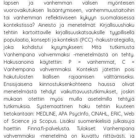
lapsen ja vanhemman välisen myönteisen
vuorovaikutuksen lisääntymiseen, vanhemmuustaitoihin
tai vanhemman reflektiiviseen kykyyn suomalaisessa
kontekstissa? Aineisto ja menetelmät: Kirjallisuushaku
tehtiin kartoittaville kirjallisuuskatsauksille tyypillisellä
populaatio, konsepti ja konteksti (PCC) -hakustrategialla,
joka kohdistui kysymykseen: Mitä tutkimusta
Vanhempana vahvemmaksi -menetelmästä on tehty.
Hakusanoina käytettiin: P = vanhemmat, C =
Vanhempana vahvemmaksi. Konteksti jätettiin pois
hakutulosten liiallisen rajaamisen välttämiseksi.
Ensisijaisena kiinnostuksenkohteena haussa olivat
menetelmästä tehdyt vaikuttavuustutkimukset, joskin
mukaan otettiin myös muilla asetelmilla tehtyjä
tutkimuksia. Systemaattinen haku tehtiin kuuteen
tietokantaan: MEDLINE, APA PsycInfo, CINAHL, ERIC, Web
of Science ja Scopus. Lisäksi suomenkielisiä julkaisuja
haettiin Finna.fi-palvelusta. Tulokset: Vanhempana
vahvemmaksi -menetelmä on kuvattu riittävästi, ja