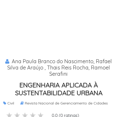
Ana Paula Branco do Nascimento, Rafael
Silva de Araújo , Thais Reis Rocha, Ramoel
Serafini
ENGENHARIA APLICADA À
SUSTENTABILIDADE URBANA
Civil
Revista Nacional de Gerenciamento de Cidades
5 stars
4 stars
3 stars
2 stars
1 stars
0.0 (0 ratings)