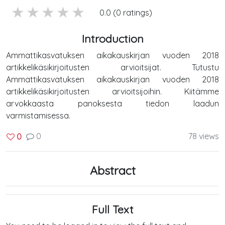
5 stars
4 stars
3 stars
2 stars
1 stars
0.0 (0 ratings)
Introduction
Ammattikasvatuksen aikakauskirjan vuoden 2018
artikkelikäsikirjoitusten arvioitsijat. Tutustu
Ammattikasvatuksen aikakauskirjan vuoden 2018
artikkelikäsikirjoitusten arvioitsijoihin. Kiitämme
arvokkaasta panoksesta tiedon laadun
varmistamisessa.
0
78 views
0
Abstract
Full Text