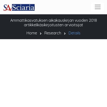
Ammattikasvatuksen aikakauskirjan vuoden 2018
artikkelikäsikirjoitusten arvioitsijat
Home
Research
Details