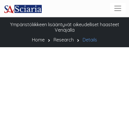
Ympäristöliikkeen lisääntyvät oikeudelliset haasteet
Venäjällä
Home
Research
Details