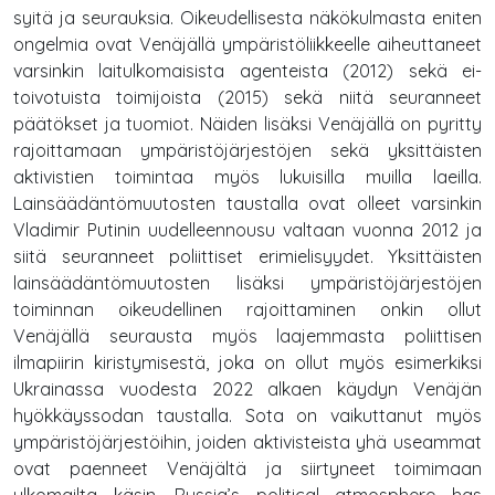
syitä ja seurauksia. Oikeudellisesta näkökulmasta eniten
ongelmia ovat Venäjällä ympäristöliikkeelle aiheuttaneet
varsinkin laitulkomaisista agenteista (2012) sekä ei-
toivotuista toimijoista (2015) sekä niitä seuranneet
päätökset ja tuomiot. Näiden lisäksi Venäjällä on pyritty
rajoittamaan ympäristöjärjestöjen sekä yksittäisten
aktivistien toimintaa myös lukuisilla muilla laeilla.
Lainsäädäntömuutosten taustalla ovat olleet varsinkin
Vladimir Putinin uudelleennousu valtaan vuonna 2012 ja
siitä seuranneet poliittiset erimielisyydet. Yksittäisten
lainsäädäntömuutosten lisäksi ympäristöjärjestöjen
toiminnan oikeudellinen rajoittaminen onkin ollut
Venäjällä seurausta myös laajemmasta poliittisen
ilmapiirin kiristymisestä, joka on ollut myös esimerkiksi
Ukrainassa vuodesta 2022 alkaen käydyn Venäjän
hyökkäyssodan taustalla. Sota on vaikuttanut myös
ympäristöjärjestöihin, joiden aktivisteista yhä useammat
ovat paenneet Venäjältä ja siirtyneet toimimaan
ulkomailta käsin. Russia’s political atmosphere has