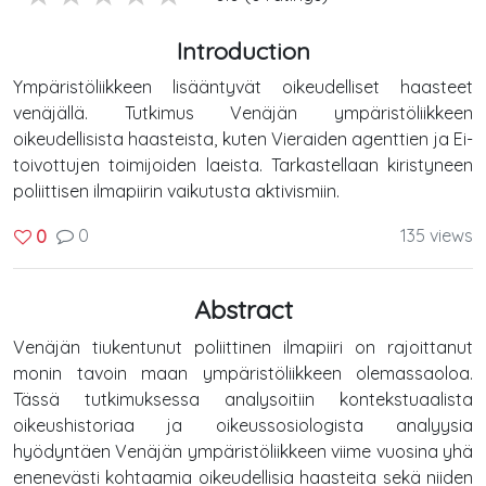
Introduction
Ympäristöliikkeen lisääntyvät oikeudelliset haasteet
venäjällä. Tutkimus Venäjän ympäristöliikkeen
oikeudellisista haasteista, kuten Vieraiden agenttien ja Ei-
toivottujen toimijoiden laeista. Tarkastellaan kiristyneen
poliittisen ilmapiirin vaikutusta aktivismiin.
0
135 views
0
Abstract
Venäjän tiukentunut poliittinen ilmapiiri on rajoittanut
monin tavoin maan ympäristöliikkeen olemassaoloa.
Tässä tutkimuksessa analysoitiin kontekstuaalista
oikeushistoriaa ja oikeussosiologista analyysia
hyödyntäen Venäjän ympäristöliikkeen viime vuosina yhä
enenevästi kohtaamia oikeudellisia haasteita sekä niiden