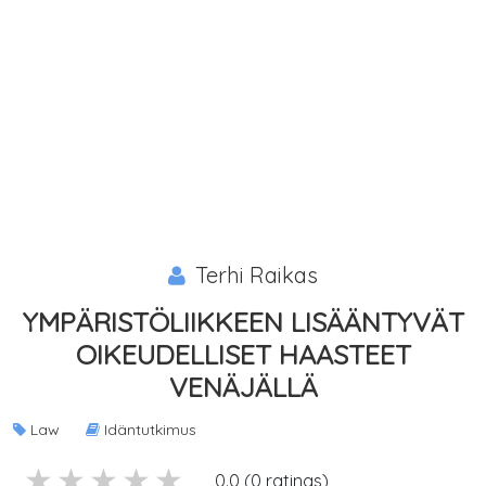
Terhi Raikas
YMPÄRISTÖLIIKKEEN LISÄÄNTYVÄT
OIKEUDELLISET HAASTEET
VENÄJÄLLÄ
Law
Idäntutkimus
5 stars
4 stars
3 stars
2 stars
1 stars
0.0 (0 ratings)