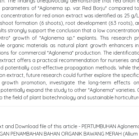
h. The findings unequivocally demonstrate that red onion 
th parameters of *Aglonema sp. var. Red Borju* compared 
l concentration for red onion extract was identified as 25 g/L
 shoot formation (6 shoots), root development (6.3 roots), a
ults strongly support the conclusion that a low concentration
vitro* growth of *Aglonema sp.* explants. This research p
lable organic materials as natural plant growth enhancers in
tions for commercial *Aglonema* production. The identificati
extract offers a practical recommendation for nurseries and
nd potentially cost-effective propagation methods. While th
ion extract, future research could further explore the specific
growth promotion, investigate the long-term effects on
otentially expand the study to other *Aglonema* varieties. O
 the field of plant biotechnology and sustainable horticultur
text and Download file of this article - PERTUMBUHAN Aglonema
NGAN PENAMBAHAN BAHAN ORGANIK BAWANG MERAH (Allium 