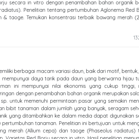
orju secara in vitro dengan penambahan bahan organik 
radiatus). Penelitian tentang pertumbuhan Aglonema Red B
 & taoge. Temukan konsentrasi terbaik bawang merah (2
13
iki berbagai macam variasi daun, baik dari motif, bentuk
u mempunyai daya tarik pada daun yang berwarna hijau t
an ini mempunyai nilai ekonomis yang cukup tinggi,
 jaringan dengan penambahan bahan organik merupakan sal
 sp. untuk memenuhi permintaan pasar yang semakin meni
tkan bibit tanaman dalam jumlah yang banyak, seragam se
ganik yang ditambahkan ke dalam media dapat digunakan s
pertumbuhan tanaman. Penelitian ini bertujuan untuk men
ng merah (Allium cepa) dan taoge (Phaseolus radiatus) t
Varietas Red Borju secara in vitro. Hasil penelitian menu