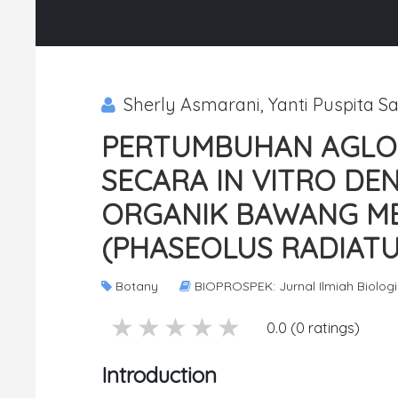
Sherly Asmarani, Yanti Puspita Sari
PERTUMBUHAN AGLON
SECARA IN VITRO D
ORGANIK BAWANG ME
(PHASEOLUS RADIATU
Botany
BIOPROSPEK: Jurnal Ilmiah Biologi
5 stars
4 stars
3 stars
2 stars
1 stars
0.0 (0 ratings)
Introduction