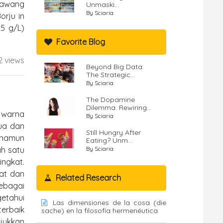
bawang
Unmaski...
By Sciaria
orju in
5 g/L)
Favorite Blog
2 views
Beyond Big Data:
The Strategic...
By Sciaria
The Dopamine
Dilemma: Rewiring...
, warna
By Sciaria
ua dan
Still Hungry After
 namun
Eating? Unm...
ah satu
By Sciaria
ngkat.
hat dan
Related Research
ebagai
getahui
Las dimensiones de la cosa (die
erbaik
sache) en la filosofía hermenéutica
njukkan