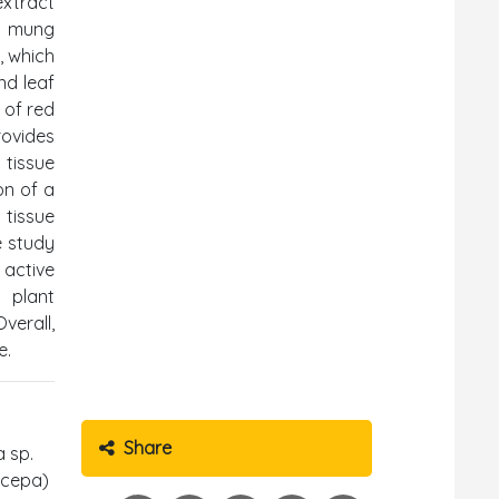
extract
to mung
, which
nd leaf
 of red
rovides
 tissue
on of a
 tissue
e study
 active
 plant
verall,
e.
Share
 sp.
cepa)