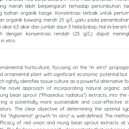
g merah lebih berpengaruh terhadap pertumbuhan t
g bahan organik taoge. Konsentrasi terbaik untuk pertu
n organik bawang merah 25 g/L yaitu pada penambahan 
 akar 6,3 akar dan jumlah daun 3 helai.&nbsp; Hal ini berart
 dengan konsentrasi rendah (25 g/L) dapat mening
 vitro.
rnamental horticulture, focusing on the *in vitro* propaga
ed ornamental plant with significant economic potential but 
 rightly identifies tissue culture as a powerful alternative f
 The novel approach of incorporating natural organic add
mung bean sprout (*Phaseolus radiatus*) extracts, into the 
ing a potentially more sustainable and cost-effective s
ators. The clear objective of determining the optimal t
or *Aglonema* growth *in vitro* is well-defined. The meth
fficacy of red onion and mung bean sprout extracts at v