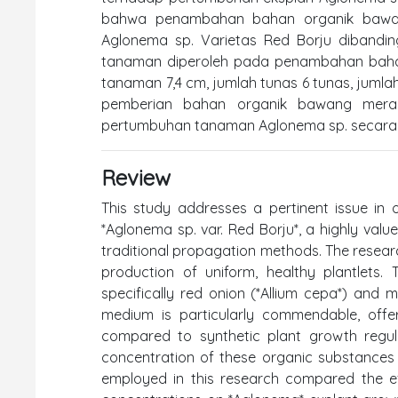
bahwa penambahan bahan organik bawan
Aglonema sp. Varietas Red Borju dibandin
tanaman diperoleh pada penambahan baha
tanaman 7,4 cm, jumlah tunas 6 tunas, jumlah
pemberian bahan organik bawang merah
pertumbuhan tanaman Aglonema sp. secara in
Review
This study addresses a pertinent issue in o
*Aglonema sp. var. Red Borju*, a highly valu
traditional propagation methods. The research
production of uniform, healthy plantlets.
specifically red onion (*Allium cepa*) and 
medium is particularly commendable, offer
compared to synthetic plant growth regul
concentration of these organic substances f
employed in this research compared the e