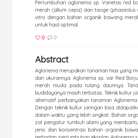
Pertumbuhan aglonema sp. Varietas red b
merah (allium cepa) dan taoge (phaseolus 
vitro dengan bahan organik bawang merah
untuk hasil optimal.
0
0
Abstract
Aglonema merupakan tanaman hias yang memil
dan ukurannya. Aglonema sp. var Red Borj
merah muda pada tulang daunnya. Tanam
budidayanya masih terbatas. Teknik kultur
alternatif perbanyakan tanaman Aglonema
Dengan teknik kultur jaringan bisa didapa
dalam waktu yang lebih singkat. Bahan or
zat pengatur tumbuh alami yang membantu 
jenis dan konsentrasi bahan organik bawa
terhadap pertumbuhan eksplan Aglonema sp. 