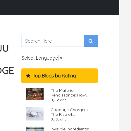
JU
Select Language
▼
OGE
Top Blogs by Rating
The Material
Renaissance: How...
By Sciaria
Goodbye Chargers:
The Rise of...
By Sciaria
Invisible Ingredients: