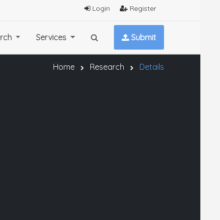
Login
Register
rch
Services
Submit
Home
Research
Details