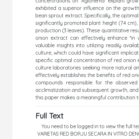
concentrations on *Aglonema* explant growt
exhibited a superior influence on the grow
bean sprout extract. Specifically, the optima
significantly promoted plant height (7.4 cm),
production (3 leaves). These quantitative res
onion extract can effectively enhance *in 
valuable insights into utilizing readily avai
culture, which could have significant implica
specific optimal concentration of red onion 
culture laboratories seeking more natural a
effectively establishes the benefits of red on
compounds responsible for the observed 
acclimatization and subsequent growth, and p
this paper makes a meaningful contribution to
Full Text
You need to be logged in to view the full 
VARIETAS RED BORJU SECARA IN VITRO DE