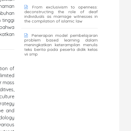
anaman
From exclusivism to openness:
deconstructing the role of deaf
mbuhan
individuals as marriage witnesses in
tinggi
the compilation of islamic law
i bahwa
katkan
Penerapan model pembelajaran
problem based learning dalam
meningkatkan keterampilan menulis
teks berita pada peserta didik kelas
vii smp
tion of
limited
or mass
itives,
culture
trategy
ype and
odology
arious