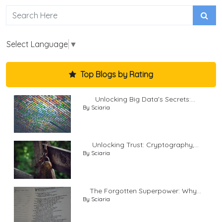
Select Language
▼
Top Blogs by Rating
Unlocking Big Data's Secrets:...
By Sciaria
Unlocking Trust: Cryptography,...
By Sciaria
The Forgotten Superpower: Why...
By Sciaria