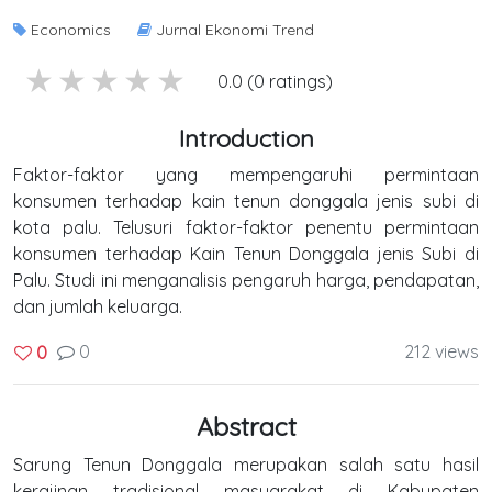
Economics
Jurnal Ekonomi Trend
5 stars
4 stars
3 stars
2 stars
1 stars
0.0 (0 ratings)
Introduction
Faktor-faktor yang mempengaruhi permintaan
konsumen terhadap kain tenun donggala jenis subi di
kota palu. Telusuri faktor-faktor penentu permintaan
konsumen terhadap Kain Tenun Donggala jenis Subi di
Palu. Studi ini menganalisis pengaruh harga, pendapatan,
dan jumlah keluarga.
0
212 views
0
Abstract
Sarung Tenun Donggala merupakan salah satu hasil
kerajinan tradisional masyarakat di Kabupaten