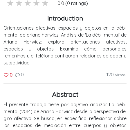
5 stars
4 stars
3 stars
2 stars
1 stars
0.0 (0 ratings)
Introduction
Orientaciones afectivas, espacios y objetos en la débil
mental de ariana harwicz. Análisis de 'La débil mental' de
Ariana Harwicz: explora orientaciones afectivas,
espacios y objetos. Examina cómo personajes
femeninos y el teléfono configuran relaciones de poder y
subjetividad.
0
120 views
0
Abstract
El presente trabajo tiene por objetivo analizar La débil
mental (2014) de Ariana Harwicz desde la perspectiva del
giro afectivo. Se busca, en específico, reflexionar sobre
los espacios de mediación entre cuerpos y objetos