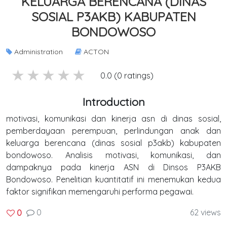
KELUARGA BERENCANA (DINAS
SOSIAL P3AKB) KABUPATEN
BONDOWOSO
Administration
ACTON
5 stars
4 stars
3 stars
2 stars
1 stars
0.0 (0 ratings)
Introduction
motivasi, komunikasi dan kinerja asn di dinas sosial,
pemberdayaan perempuan, perlindungan anak dan
keluarga berencana (dinas sosial p3akb) kabupaten
bondowoso. Analisis motivasi, komunikasi, dan
dampaknya pada kinerja ASN di Dinsos P3AKB
Bondowoso. Penelitian kuantitatif ini menemukan kedua
faktor signifikan memengaruhi performa pegawai.
0
62 views
0