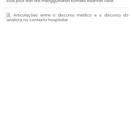
soal pisa dan tka menggunakan konteks kearifan lokal
Articulações entre o discurso médico e o discurso do
analista no contexto hospitalar