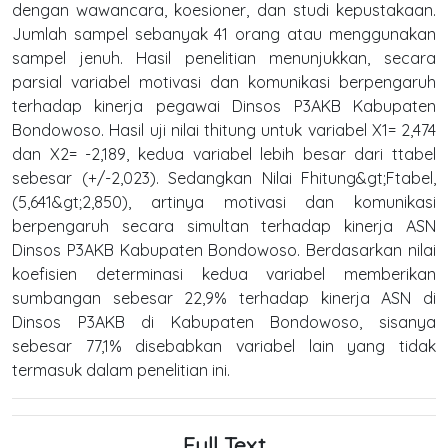
dengan wawancara, koesioner, dan studi kepustakaan.
Jumlah sampel sebanyak 41 orang atau menggunakan
sampel jenuh. Hasil penelitian menunjukkan, secara
parsial variabel motivasi dan komunikasi berpengaruh
terhadap kinerja pegawai Dinsos P3AKB Kabupaten
Bondowoso. Hasil uji nilai thitung untuk variabel X1= 2,474
dan X2= -2,189, kedua variabel lebih besar dari ttabel
sebesar (+/-2,023). Sedangkan Nilai Fhitung&gt;Ftabel,
(5,641&gt;2,850), artinya motivasi dan komunikasi
berpengaruh secara simultan terhadap kinerja ASN
Dinsos P3AKB Kabupaten Bondowoso. Berdasarkan nilai
koefisien determinasi kedua variabel memberikan
sumbangan sebesar 22,9% terhadap kinerja ASN di
Dinsos P3AKB di Kabupaten Bondowoso, sisanya
sebesar 77,1% disebabkan variabel lain yang tidak
termasuk dalam penelitian ini.
Full Text