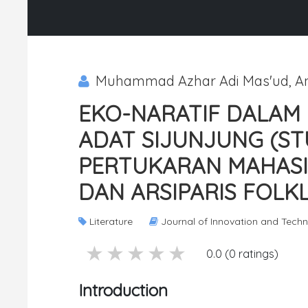
Muhammad Azhar Adi Mas'ud, Ana
EKO-NARATIF DALAM 
ADAT SIJUNJUNG (S
PERTUKARAN MAHAS
DAN ARSIPARIS FOLK
Literature
Journal of Innovation and Tech
5 stars
4 stars
3 stars
2 stars
1 stars
0.0 (0 ratings)
Introduction