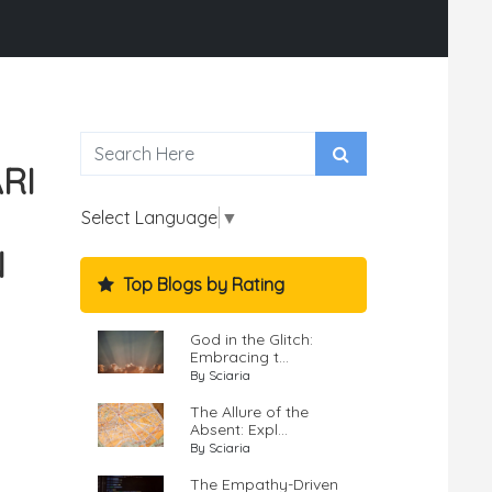
RI
Select Language
▼
N
Top Blogs by Rating
God in the Glitch:
Embracing t...
By Sciaria
The Allure of the
Absent: Expl...
By Sciaria
The Empathy-Driven