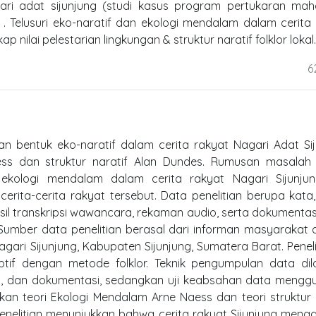
agari adat sijunjung (studi kasus program pertukaran ma
 . Telusuri eko-naratif dan ekologi mendalam dalam cerita
p nilai pelestarian lingkungan & struktur naratif folklor lokal.
6
kan bentuk eko-naratif dalam cerita rakyat Nagari Adat Si
ess dan struktur naratif Alan Dundes. Rumusan masalah
k ekologi mendalam dalam cerita rakyat Nagari Sijunju
rita-cerita rakyat tersebut. Data penelitian berupa kata,
asil transkripsi wawancara, rekaman audio, serta dokumentas
 Sumber data penelitian berasal dari informan masyarakat 
ri Sijunjung, Kabupaten Sijunjung, Sumatera Barat. Penelit
ptif dengan metode folklor. Teknik pengumpulan data dil
n, dan dokumentasi, sedangkan uji keabsahan data mengg
kan teori Ekologi Mendalam Arne Naess dan teori struktur 
 penelitian menunjukkan bahwa cerita rakyat Sijunjung men