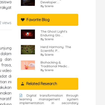
hasiswa
Developer:...
By Sciaria
 rakyat
Favorite Blog
2 views
The Ghost Light's
Enduring Glo...
By Sciaria
Herd Harmony: The
junjung
Scientific P...
 dalam
By Sciaria
ng dan
Biohacking &
 frasa,
Traditional Medic...
i video
By Sciaria
adat di
ian ini
Related Research
akukan
unakan
Digital transformation through
naratif
learning management system
implementation in secondary
gandung