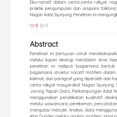
Eko-naratif dalam cerita-cerita rakyat n
praktik pengumpulan dan arsiparis folklore)
Nagari Adat Sijunjung. Penelitian ini mengungka
0
0
Abstract
Penelitian ini bertujuan untuk mendeskripsi
melalui kajian ekologi mendalam Arne Na
penelitian ini meliputi bagaimana bentu
bagaimana struktur naratif motifem dalam ce
kalimat, dan paragraf yang diperoleh dari h
cerita rakyat masyarakat Nagari Sijunjung.
Jorong Tapian Diaro, Perkampungan Adat Naga
menggunakan pendekatan kualitatif deskri
melalui wawancara, perekaman, pencatata
triangulasi metode. Analisis data mengguna
Alan Dundes melalui analisis motifem. Hasil